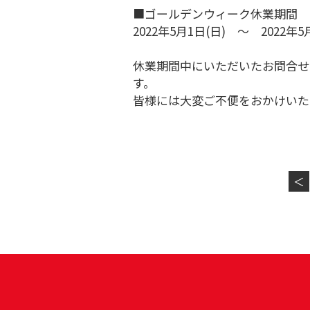
■ゴールデンウィーク休業期間
2022
年5月1日
(日
)
～
2022
年
5
休業期間中にいただいたお問合せ
す。
皆様には大変ご不便をおかけいた
＜